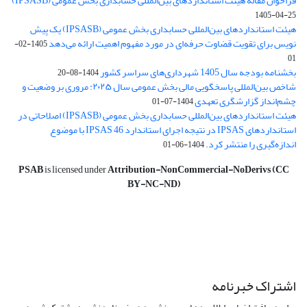
فراخوان مقاله هیئت استانداردهای بین‌المللی حسابداری بخش عمومی (IPSASB)
1405-04-25
هیئت استانداردهای بین‌المللی حسابداری بخش عمومی (IPSASB) یک پیش
نویس برای تقویت قضاوت‌ حرفه‌ای در مورد مفهوم اهمیت ارائه می‌دهد
1405-02-
01
بخشنامه بودجه سال 1405 شهرداری‌های سراسر کشور
1404-08-20
شاخص بین‌المللی پاسخگویی مالی بخش عمومی سال ۲۰۲۵: مروری بر وضعیت و
چشم‌انداز گزارشگری تعهدی
1404-07-01
هیئت استانداردهای بین‌المللی حسابداری بخش عمومی (IPSASB) اصلاحاتی در
استانداردهای IPSAS در نتیجه اجرای استاندارد IPSAS 46 با موضوع
اندازه‌گیری را منتشر کرد.
1404-06-01
PSAB
is licensed under
Attribution-NonCommercial-NoDerivs (CC
BY-NC-ND)
اشتراک خبرنامه