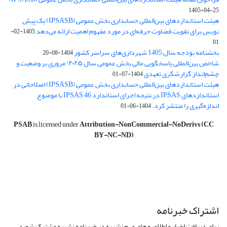
1405-04-25
هیئت استانداردهای بین‌المللی حسابداری بخش عمومی (IPSASB) یک پیش
نویس برای تقویت قضاوت‌ حرفه‌ای در مورد مفهوم اهمیت ارائه می‌دهد
1405-02-
01
بخشنامه بودجه سال 1405 شهرداری‌های سراسر کشور
1404-08-20
شاخص بین‌المللی پاسخگویی مالی بخش عمومی سال ۲۰۲۵: مروری بر وضعیت و
چشم‌انداز گزارشگری تعهدی
1404-07-01
هیئت استانداردهای بین‌المللی حسابداری بخش عمومی (IPSASB) اصلاحاتی در
استانداردهای IPSAS در نتیجه اجرای استاندارد IPSAS 46 با موضوع
اندازه‌گیری را منتشر کرد.
1404-06-01
PSAB
is licensed under
Attribution-NonCommercial-NoDerivs (CC
BY-NC-ND)
اشتراک خبرنامه
برای دریافت اخبار و اطلاعیه های مهم نشریه در خبرنامه نشریه مشترک شوید.