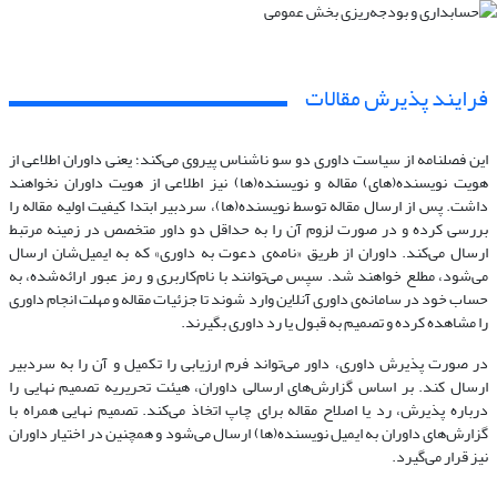
فرایند پذیرش مقالات
این فصلنامه از سیاست داوری دو سو ناشناس پیروی می‌کند؛ یعنی داوران اطلاعی از
هویت نویسنده(های) مقاله و نویسنده(ها) نیز اطلاعی از هویت داوران نخواهند
داشت. پس از ارسال مقاله توسط نویسنده(ها)، سردبیر ابتدا کیفیت اولیه مقاله را
بررسی کرده و در صورت لزوم آن را به حداقل دو داور متخصص در زمینه مرتبط
ارسال می‌کند. داوران از طریق «نامه‌ی دعوت به داوری» که به ایمیل‌شان ارسال
می‌شود، مطلع خواهند شد. سپس می‌توانند با نام‌کاربری و رمز عبور ارائه‌شده، به
حساب خود در سامانه‌ی داوری آنلاین وارد شوند تا جزئیات مقاله و مهلت انجام داوری
را مشاهده کرده و تصمیم به قبول یا رد داوری بگیرند.
در صورت پذیرش داوری، داور می‌تواند فرم ارزیابی را تکمیل و آن را به سردبیر
ارسال کند. بر اساس گزارش‌های ارسالی داوران، هیئت تحریریه تصمیم نهایی را
درباره پذیرش، رد یا اصلاح مقاله برای چاپ اتخاذ می‌کند. تصمیم نهایی همراه با
گزارش‌های داوران به ایمیل نویسنده(ها) ارسال می‌شود و همچنین در اختیار داوران
نیز قرار می‌گیرد.