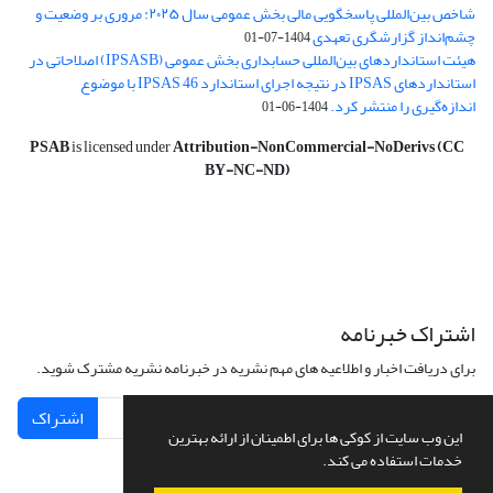
شاخص بین‌المللی پاسخگویی مالی بخش عمومی سال ۲۰۲۵: مروری بر وضعیت و
چشم‌انداز گزارشگری تعهدی
1404-07-01
هیئت استانداردهای بین‌المللی حسابداری بخش عمومی (IPSASB) اصلاحاتی در
استانداردهای IPSAS در نتیجه اجرای استاندارد IPSAS 46 با موضوع
اندازه‌گیری را منتشر کرد.
1404-06-01
PSAB
is licensed under
Attribution-NonCommercial-NoDerivs (CC
BY-NC-ND)
اشتراک خبرنامه
برای دریافت اخبار و اطلاعیه های مهم نشریه در خبرنامه نشریه مشترک شوید.
اشتراک
این وب سایت از کوکی ها برای اطمینان از ارائه بهترین
خدمات استفاده می کند.