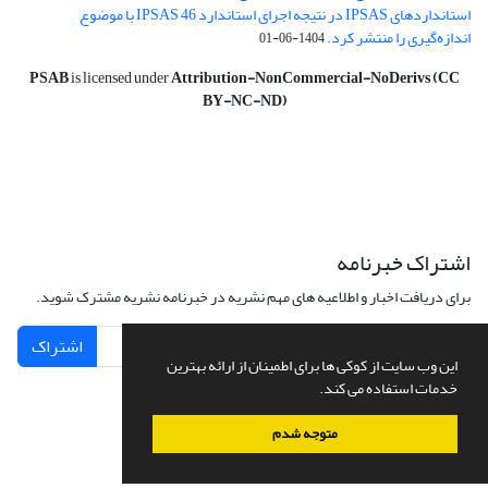
استانداردهای IPSAS در نتیجه اجرای استاندارد IPSAS 46 با موضوع
اندازه‌گیری را منتشر کرد.
1404-06-01
PSAB
is licensed under
Attribution-NonCommercial-NoDerivs (CC
BY-NC-ND)
اشتراک خبرنامه
برای دریافت اخبار و اطلاعیه های مهم نشریه در خبرنامه نشریه مشترک شوید.
اشتراک
این وب سایت از کوکی ها برای اطمینان از ارائه بهترین
خدمات استفاده می کند.
متوجه شدم
سامانه مدیریت نشریات علمی.
طراحی و پیاده سازی از
سیناوب