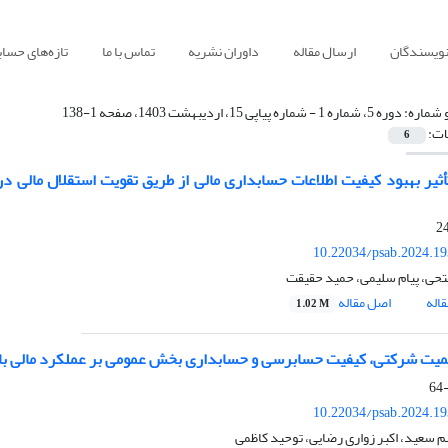
نویسندگان
ارسال مقاله
داوران نشریه
تماس با ما
تازه‌های حسا
 شماره:
دوره 5، شماره 1 - شماره پیاپی 15، اردیبهشت 1403، صفحه 1-138
ات:
6
ثیر بهبود کیفیت اطلاعات حسابداری مالی از طریق تقویت استقلال مالی د
10.22034/psab.2024.1
فتحی، پیام سلیمی، حمید حقیقت
اله
اصل مقاله
1.02 M
کمیت شرکتی، کیفیت حسابرسی و حسابداری بخش عمومی بر عملکرد مالی با ر
10.22034/psab.2024.1
 سعید، اکبر زواری رضایی، توحید کاظمی