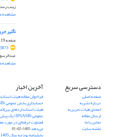
زینب رستم
مشاهده مق
تأثیر جر
صفحه
19-138
93873
عبدالرسول
مشاهده مق
دسترسی سریع
آخرین اخبار
صفحه اصلی
فراخوان مقاله هیئت استاندا
درباره نشریه
حسابداری بخش عمومی (IPSASB)
اعضای هیات تحریریه
هیئت استانداردهای بین‌ال
ارسال مقاله
عمومی (IPSASB)
تماس با ما
قضاوت‌ حرفه‌ای در مورد مفه
نقشه سایت
می‌دهد
1405-02-01
ب