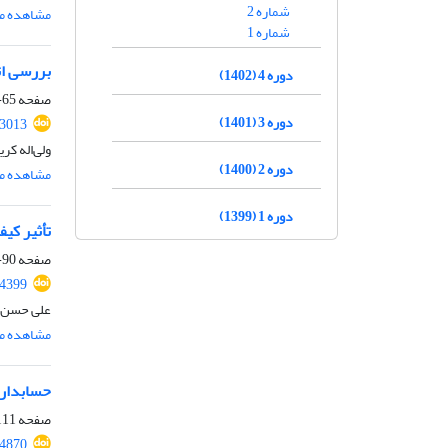
شماره 2
مشاهده مق
شماره 1
بررسی اث
دوره 4 (1402)
صفحه
65-89
دوره 3 (1401)
93013
ولی‌اله کر
دوره 2 (1400)
مشاهده مق
دوره 1 (1399)
تأثیر کیفیت
صفحه
90-110
94399
علی حسن ز
مشاهده مق
حسابداری
صفحه
11-118
94870