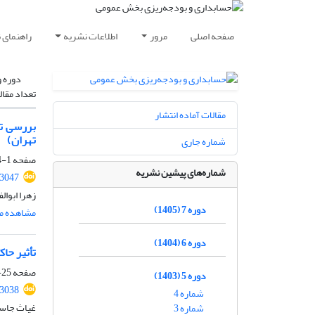
صفحه اصلی
مرور
اطلاعات نشریه
راهنمای 
دوره و
تعداد مقال
مقالات آماده انتشار
بررسی تأ
تهران)
شماره جاری
صفحه
1-24
شماره‌های پیشین نشریه
93047
زهرا ابوال
دوره 7 (1405)
مشاهده مق
دوره 6 (1404)
تأثیر حا
صفحه
25-64
دوره 5 (1403)
93038
شماره 4
غیاث جاسم
شماره 3