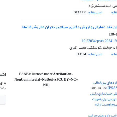
ی، الهه مستشارنژاد
اله
اصل مقاله
592.01 K
یان نقد عملیاتی و ارزش دفتری سهام بر بحران مالی شرکت‌ها
1
10.22034/psab.2024.1
 رحمانیان کوشککی، مجتبی اکبری
اله
اصل مقاله
1.11 M
اشت
PSAB
is licensed under
Attribution-
NonCommercial-NoDerivs (CC BY-NC-
ردهای بین‌المللی
برای 
ND)
مشتر
1405-04-25
مللی حسابداری بخش
 یک پیش نویس برای تقویت
وم اهمیت ارائه
خشنامه بودجه سال 1405 شهرداری‌های سراسر