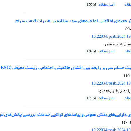
اله
اصل مقاله
1.57 M
ر محتوای اطلاعاتی اعلامیه‌های سود سالانه بر تغییرات قیمت سهام
10.22034/psab.2024.1
یمیان، امیر شمس
اله
اصل مقاله
1.32 M
 حسابرسی بر رابطه بین افشای حاکمیتی، اجتماعی، زیست‌ محیطی (ESG) و سیاست سود سهام پرداختی
10.22034/psab.2024.1
اده، زلیخا یارمحمدی
اله
اصل مقاله
1.71 M
 دارایی‌های بخش عمومی و پیامدهای توانایی خدمات: بررسی چالش‌های مر
1
10.22034/psab.2024.1