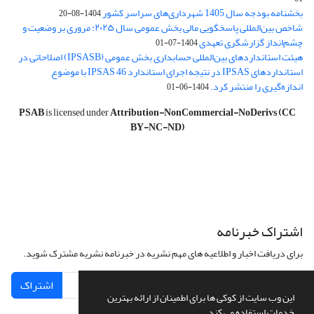
بخشنامه بودجه سال 1405 شهرداری‌های سراسر کشور
1404-08-20
شاخص بین‌المللی پاسخگویی مالی بخش عمومی سال ۲۰۲۵: مروری بر وضعیت و
چشم‌انداز گزارشگری تعهدی
1404-07-01
هیئت استانداردهای بین‌المللی حسابداری بخش عمومی (IPSASB) اصلاحاتی در
استانداردهای IPSAS در نتیجه اجرای استاندارد IPSAS 46 با موضوع
اندازه‌گیری را منتشر کرد.
1404-06-01
PSAB
is licensed under
Attribution-NonCommercial-NoDerivs (CC
BY-NC-ND)
اشتراک خبرنامه
برای دریافت اخبار و اطلاعیه های مهم نشریه در خبرنامه نشریه مشترک شوید.
اشتراک
این وب سایت از کوکی ها برای اطمینان از ارائه بهترین
خدمات استفاده می کند.