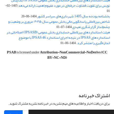
هیئت استانداردهای بین‌المللی حسابداری بخش عمومی (IPSASB) یک پیش
نویس برای تقویت قضاوت‌ حرفه‌ای در مورد مفهوم اهمیت ارائه می‌دهد
1405-02-
01
بخشنامه بودجه سال 1405 شهرداری‌های سراسر کشور
1404-08-20
شاخص بین‌المللی پاسخگویی مالی بخش عمومی سال ۲۰۲۵: مروری بر وضعیت و
چشم‌انداز گزارشگری تعهدی
1404-07-01
هیئت استانداردهای بین‌المللی حسابداری بخش عمومی (IPSASB) اصلاحاتی در
استانداردهای IPSAS در نتیجه اجرای استاندارد IPSAS 46 با موضوع
اندازه‌گیری را منتشر کرد.
1404-06-01
PSAB
is licensed under
Attribution-NonCommercial-NoDerivs (CC
BY-NC-ND)
اشتراک خبرنامه
برای دریافت اخبار و اطلاعیه های مهم نشریه در خبرنامه نشریه مشترک شوید.