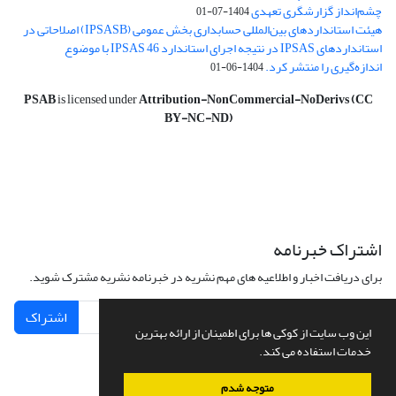
چشم‌انداز گزارشگری تعهدی
1404-07-01
هیئت استانداردهای بین‌المللی حسابداری بخش عمومی (IPSASB) اصلاحاتی در
استانداردهای IPSAS در نتیجه اجرای استاندارد IPSAS 46 با موضوع
اندازه‌گیری را منتشر کرد.
1404-06-01
PSAB
is licensed under
Attribution-NonCommercial-NoDerivs (CC
BY-NC-ND)
اشتراک خبرنامه
برای دریافت اخبار و اطلاعیه های مهم نشریه در خبرنامه نشریه مشترک شوید.
اشتراک
این وب سایت از کوکی ها برای اطمینان از ارائه بهترین
خدمات استفاده می کند.
متوجه شدم