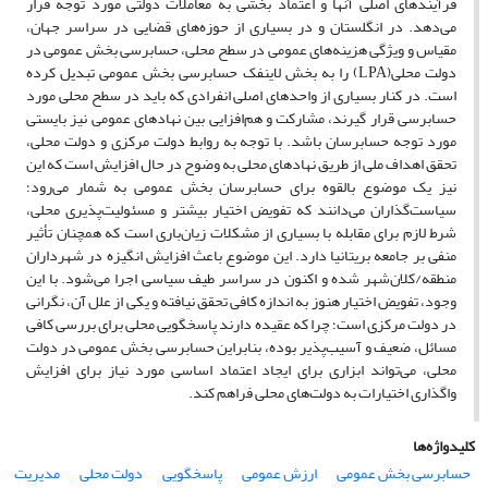
فرآیندهای اصلی‌ آنها و اعتماد بخشی به معاملات دولتی مورد توجه قرار
می‌دهد. در انگلستان و در بسیاری از حوزه‌های قضایی در سراسر جهان،
مقیاس و ویژگی هزینه‌های عمومی در سطح محلی، حسابرسی بخش عمومی در
دولت محلی(LPA) را به بخش لاینفک حسابرسی بخش عمومی تبدیل کرده
است. در کنار بسیاری از واحدهای اصلی انفرادی که باید در سطح محلی مورد
حسابرسی قرار گیرند، مشارکت و هم‌افزایی بین نهادهای عمومی نیز بایستی
مورد توجه حسابرسان باشد. با توجه به روابط دولت مرکزی و دولت محلی،
تحقق اهداف ملی از طریق نهادهای محلی به وضوح در حال افزایش است که این
نیز یک موضوع بالقوه برای حسابرسان بخش عمومی به شمار می‌رود؛
سیاست‌گذاران می‌دانند که تفویض اختیار بیشتر و مسئولیت‌پذیری محلی،
شرط لازم برای مقابله با بسیاری از مشکلات زیان‌باری است که همچنان تأثیر
منفی بر جامعه بریتانیا دارد. این موضوع باعث افزایش انگیزه در شهرداران
منطقه/کلان‌شهر شده و اکنون در سراسر طیف سیاسی اجرا می‌شود. با این
وجود، تفویض اختیار هنوز به اندازه کافی تحقق نیافته و یکی از علل آن، نگرانی
در دولت مرکزی است؛ چرا که عقیده دارند پاسخگویی محلی برای بررسی کافی
مسائل، ضعیف و آسیب‌پذیر بوده، بنابراین حسابرسی بخش عمومی در دولت
محلی، می‌تواند ابزاری برای ایجاد اعتماد اساسی مورد نیاز برای افزایش
واگذاری اختیارات به دولت‌های محلی فراهم کند.
کلیدواژه‌ها
حسابرسی بخش عمومی
ارزش عمومی
پاسخگویی
دولت محلی
مدیریت