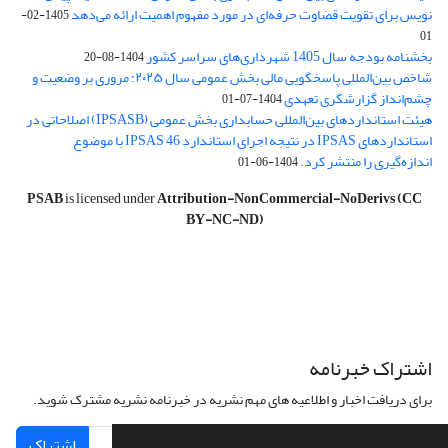
نویس برای تقویت قضاوت‌ حرفه‌ای در مورد مفهوم اهمیت ارائه می‌دهد
1405-02-
01
بخشنامه بودجه سال 1405 شهرداری‌های سراسر کشور
1404-08-20
شاخص بین‌المللی پاسخگویی مالی بخش عمومی سال ۲۰۲۵: مروری بر وضعیت و
چشم‌انداز گزارشگری تعهدی
1404-07-01
هیئت استانداردهای بین‌المللی حسابداری بخش عمومی (IPSASB) اصلاحاتی در
استانداردهای IPSAS در نتیجه اجرای استاندارد IPSAS 46 با موضوع
اندازه‌گیری را منتشر کرد.
1404-06-01
PSAB
is licensed under
Attribution-NonCommercial-NoDerivs (CC
BY-NC-ND)
اشتراک خبرنامه
برای دریافت اخبار و اطلاعیه های مهم نشریه در خبرنامه نشریه مشترک شوید.
اشتراک