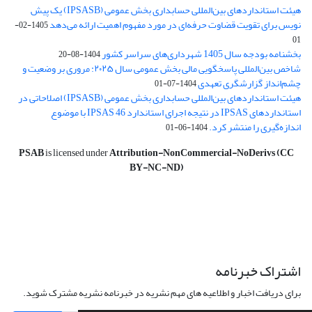
هیئت استانداردهای بین‌المللی حسابداری بخش عمومی (IPSASB) یک پیش
نویس برای تقویت قضاوت‌ حرفه‌ای در مورد مفهوم اهمیت ارائه می‌دهد
1405-02-
01
بخشنامه بودجه سال 1405 شهرداری‌های سراسر کشور
1404-08-20
شاخص بین‌المللی پاسخگویی مالی بخش عمومی سال ۲۰۲۵: مروری بر وضعیت و
چشم‌انداز گزارشگری تعهدی
1404-07-01
هیئت استانداردهای بین‌المللی حسابداری بخش عمومی (IPSASB) اصلاحاتی در
استانداردهای IPSAS در نتیجه اجرای استاندارد IPSAS 46 با موضوع
اندازه‌گیری را منتشر کرد.
1404-06-01
PSAB
is licensed under
Attribution-NonCommercial-NoDerivs (CC
BY-NC-ND)
اشتراک خبرنامه
برای دریافت اخبار و اطلاعیه های مهم نشریه در خبرنامه نشریه مشترک شوید.