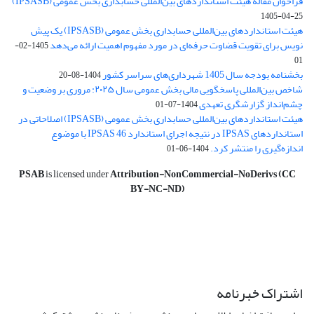
فراخوان مقاله هیئت استانداردهای بین‌المللی حسابداری بخش عمومی (IPSASB)
1405-04-25
هیئت استانداردهای بین‌المللی حسابداری بخش عمومی (IPSASB) یک پیش
نویس برای تقویت قضاوت‌ حرفه‌ای در مورد مفهوم اهمیت ارائه می‌دهد
1405-02-
01
بخشنامه بودجه سال 1405 شهرداری‌های سراسر کشور
1404-08-20
شاخص بین‌المللی پاسخگویی مالی بخش عمومی سال ۲۰۲۵: مروری بر وضعیت و
چشم‌انداز گزارشگری تعهدی
1404-07-01
هیئت استانداردهای بین‌المللی حسابداری بخش عمومی (IPSASB) اصلاحاتی در
استانداردهای IPSAS در نتیجه اجرای استاندارد IPSAS 46 با موضوع
اندازه‌گیری را منتشر کرد.
1404-06-01
PSAB
is licensed under
Attribution-NonCommercial-NoDerivs (CC
BY-NC-ND)
اشتراک خبرنامه