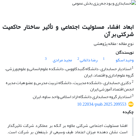
ابعاد افشاء مسئولیت اجتماعی و تأثیر ساختار حاکمیت
شرکتی بر آن
نوع مقاله : مقاله پژوهشی
نویسندگان
3
2
1
وحید اسکو
رضا داغانی
مجید مرادی
1
استادیار حسابداری، دانشگاه گنبدکاووس، دانشکده علوم انسانی و علوم ورزشی،
گروه علوم اداری و اقتصاد، ایران
2
دکتری حسابداری، دانشکده مدیریت، دانشگاه تربیت مدرس و عضو هیات مدیره
انجمن اقتصادآموزشی ایران
3
استادیار گروه حسابداری دانشگاه ازاد اسلامی واحد ساوه، ایران
10.22034/psab.2025.209553
چکیده
افشا مسئولیت اجتماعی شرکتی علاوه بر آنکه بر عملکرد شرکت تاثیرگذار
است نشان دهنده میزان اعتماد طیف وسیعی از ذینفعان بر شرکت است.