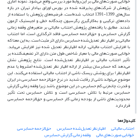
خوانایی صورت‌های مالی بر این روابط مورد بررسی واقع می‌شود. نمونه آماری
پژوهش از شرکت‌های پذیرفته شده در بورس اوراق بهادار تهران در بازه
سال‌های 1399-1391 انتخاب شده‌است، فرضیه‌های پژوهش با استفاده از
داده‌های ترکیبی و به‌کارگیری رگرسیون چندگانه خطی و لجیستیک آزمون
شدند. مطابق با یافته‌های پژوهش اجتناب مالیاتی بر متغیر‌های وقفه زمانی
گزارش حسابرس و حق‌الزحمه حسابرسی فاقد اثرگذاری است، اما اجتناب
مالیاتی بر اظهار نظر تعدیل‌شده حسابرس دارای اثر مثبت است، به این معنا که
با افزایش اجتناب مالیاتی، ارائه اظهارنظر تعدیل ‌شده نیز افزایش می‌یابد.
خوانایی صورت‌های مالی با معیار شاخص طول متن دارای اثر تضعیف‌کننده بر
تأثیر اجتناب مالیاتی بر اظهارنظر تعدیل‌شده است. نتایج پژوهش نشان
می‌دهد که حسابرسان بیشتر از ارائه اظهار نظر تعدیل‌شده (مشروط یا عدم
اظهارنظر) برای پوشش ریسک ناشی از اجتناب مالیاتی استفاده می‌کنند، این
موضوع می‌تواند ناشی از رقابت شدید در نرخ حق‌الزحمه حسابرسی در ایران
و قدرت چانه‌زنی کم حسابرس در این موضوع باشد زیرا وقفه زمانی گزارش
حسابرس مرتبط با تلاش حسابرسی است و تلاش حسابرس تحت تأثیر
محدودیت‌های ناشی از بودجه زمانی کار حسابرسی و حق‌الزحمه حسابرسی
قراردارد
کلیدواژه‌ها
اجتناب مالیاتی
اظهارنظر تعدیل‌شده حسابرس
حق‌الزحمه حسابرسی
خوانایی صورت‌های مالی
وقفه زمانی گزارش حسابرس