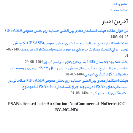
تماس با ما
نقشه سایت
آخرین اخبار
فراخوان مقاله هیئت استانداردهای بین‌المللی حسابداری بخش عمومی (IPSASB)
1405-04-25
هیئت استانداردهای بین‌المللی حسابداری بخش عمومی (IPSASB) یک پیش
نویس برای تقویت قضاوت‌ حرفه‌ای در مورد مفهوم اهمیت ارائه می‌دهد
1405-02-
01
بخشنامه بودجه سال 1405 شهرداری‌های سراسر کشور
1404-08-20
شاخص بین‌المللی پاسخگویی مالی بخش عمومی سال ۲۰۲۵: مروری بر وضعیت و
چشم‌انداز گزارشگری تعهدی
1404-07-01
هیئت استانداردهای بین‌المللی حسابداری بخش عمومی (IPSASB) اصلاحاتی در
استانداردهای IPSAS در نتیجه اجرای استاندارد IPSAS 46 با موضوع
اندازه‌گیری را منتشر کرد.
1404-06-01
PSAB
is licensed under
Attribution-NonCommercial-NoDerivs (CC
BY-NC-ND)