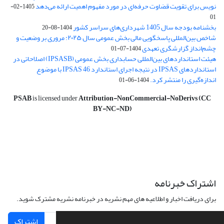
نویس برای تقویت قضاوت‌ حرفه‌ای در مورد مفهوم اهمیت ارائه می‌دهد
1405-02-
01
بخشنامه بودجه سال 1405 شهرداری‌های سراسر کشور
1404-08-20
شاخص بین‌المللی پاسخگویی مالی بخش عمومی سال ۲۰۲۵: مروری بر وضعیت و
چشم‌انداز گزارشگری تعهدی
1404-07-01
هیئت استانداردهای بین‌المللی حسابداری بخش عمومی (IPSASB) اصلاحاتی در
استانداردهای IPSAS در نتیجه اجرای استاندارد IPSAS 46 با موضوع
اندازه‌گیری را منتشر کرد.
1404-06-01
PSAB
is licensed under
Attribution-NonCommercial-NoDerivs (CC
BY-NC-ND)
اشتراک خبرنامه
برای دریافت اخبار و اطلاعیه های مهم نشریه در خبرنامه نشریه مشترک شوید.
اشتراک