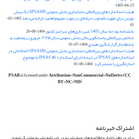
1405-04-25
هیئت استانداردهای بین‌المللی حسابداری بخش عمومی (IPSASB) یک پیش
نویس برای تقویت قضاوت‌ حرفه‌ای در مورد مفهوم اهمیت ارائه می‌دهد
1405-02-
01
بخشنامه بودجه سال 1405 شهرداری‌های سراسر کشور
1404-08-20
شاخص بین‌المللی پاسخگویی مالی بخش عمومی سال ۲۰۲۵: مروری بر وضعیت و
چشم‌انداز گزارشگری تعهدی
1404-07-01
هیئت استانداردهای بین‌المللی حسابداری بخش عمومی (IPSASB) اصلاحاتی در
استانداردهای IPSAS در نتیجه اجرای استاندارد IPSAS 46 با موضوع
اندازه‌گیری را منتشر کرد.
1404-06-01
PSAB
is licensed under
Attribution-NonCommercial-NoDerivs (CC
BY-NC-ND)
اشتراک خبرنامه
برای دریافت اخبار و اطلاعیه های مهم نشریه در خبرنامه نشریه مشترک شوید.