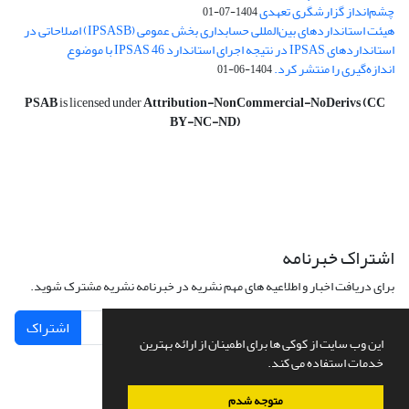
چشم‌انداز گزارشگری تعهدی
1404-07-01
هیئت استانداردهای بین‌المللی حسابداری بخش عمومی (IPSASB) اصلاحاتی در
استانداردهای IPSAS در نتیجه اجرای استاندارد IPSAS 46 با موضوع
اندازه‌گیری را منتشر کرد.
1404-06-01
PSAB
is licensed under
Attribution-NonCommercial-NoDerivs (CC
BY-NC-ND)
اشتراک خبرنامه
برای دریافت اخبار و اطلاعیه های مهم نشریه در خبرنامه نشریه مشترک شوید.
اشتراک
این وب سایت از کوکی ها برای اطمینان از ارائه بهترین
خدمات استفاده می کند.
متوجه شدم