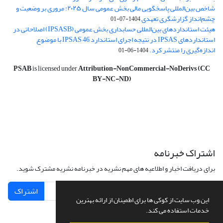
شاخص بین‌المللی پاسخگویی مالی بخش عمومی سال ۲۰۲۵: مروری بر وضعیت و
چشم‌انداز گزارشگری تعهدی
1404-07-01
هیئت استانداردهای بین‌المللی حسابداری بخش عمومی (IPSASB) اصلاحاتی در
استانداردهای IPSAS در نتیجه اجرای استاندارد IPSAS 46 با موضوع
اندازه‌گیری را منتشر کرد.
1404-06-01
PSAB
is licensed under
Attribution-NonCommercial-NoDerivs (CC
BY-NC-ND)
اشتراک خبرنامه
برای دریافت اخبار و اطلاعیه های مهم نشریه در خبرنامه نشریه مشترک شوید.
اشتراک
این وب سایت از کوکی ها برای اطمینان از ارائه بهترین
خدمات استفاده می کند.