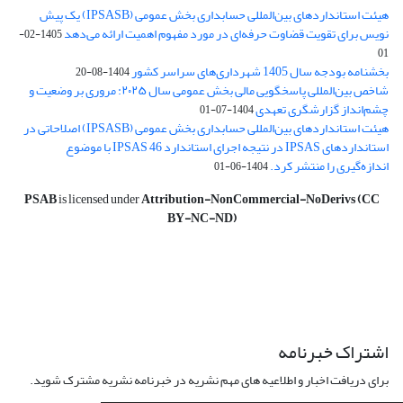
هیئت استانداردهای بین‌المللی حسابداری بخش عمومی (IPSASB) یک پیش
نویس برای تقویت قضاوت‌ حرفه‌ای در مورد مفهوم اهمیت ارائه می‌دهد
1405-02-
01
بخشنامه بودجه سال 1405 شهرداری‌های سراسر کشور
1404-08-20
شاخص بین‌المللی پاسخگویی مالی بخش عمومی سال ۲۰۲۵: مروری بر وضعیت و
چشم‌انداز گزارشگری تعهدی
1404-07-01
هیئت استانداردهای بین‌المللی حسابداری بخش عمومی (IPSASB) اصلاحاتی در
استانداردهای IPSAS در نتیجه اجرای استاندارد IPSAS 46 با موضوع
اندازه‌گیری را منتشر کرد.
1404-06-01
PSAB
is licensed under
Attribution-NonCommercial-NoDerivs (CC
BY-NC-ND)
اشتراک خبرنامه
برای دریافت اخبار و اطلاعیه های مهم نشریه در خبرنامه نشریه مشترک شوید.