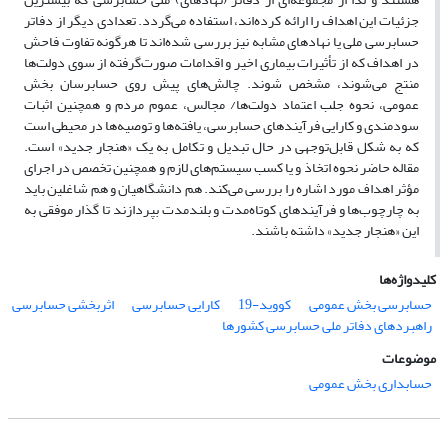
جزئیات این اهداف را ارائه کرده‌اند، استفاده می‌گردد. تعدادی دیگر از دفاتر
حسابرسی‌ ملی یا نهادهای مشابه نیز بررسی شده‌اند تا هرگونه تفاوت فاحش
در اهداف که از تأثیرات بیماری اخیر و اقدامات صورت‌گرفته از سوی دولت‌ها
منتج می‌شوند، مشخص شوند. چالش‌های پیش روی حسابرسان بخش
عمومی، نحوه جلب اعتماد دولت‌ها/ مجالس، عموم مردم و همچنین اثبات
سودمندی و کارایی فرآیندهای حسابرسی، یافته‌ها و توصیه‌ها در محیطی است
که به شکل قابل‌توجهی در حال تبدیل و تکامل به یک «هنجار جدید» است.
مقاله حاضر نحوه اتخاذ و یا کسب سیستم‌های لازم و همچنین تخصص در اجرای
مؤثر اهداف مورد اشاره را بررسی می‌کند. هم دانشگاهیان و هم شاغلین باید
به چارچوب‌ها و فرآیندهای کوتاه‌مدت و بلندمدت بپردازند تا گذار موفقی به
این «هنجار جدید» داشته باشند.
کلیدواژه‌ها
حسابرسی بخش عمومی
کووید-19
کارایی حسابرسی
اثربخشی حسابرسی
راهبردهای دفاتر ملی حسابرسی کشورها
موضوعات
حسابداری بخش عمومی