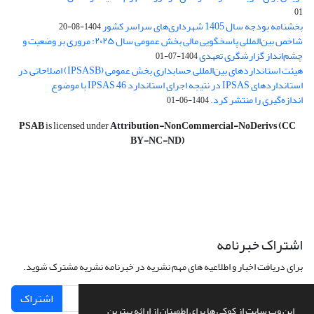
01
بخشنامه بودجه سال 1405 شهرداری‌های سراسر کشور
1404-08-20
شاخص بین‌المللی پاسخگویی مالی بخش عمومی سال ۲۰۲۵: مروری بر وضعیت و
چشم‌انداز گزارشگری تعهدی
1404-07-01
هیئت استانداردهای بین‌المللی حسابداری بخش عمومی (IPSASB) اصلاحاتی در
استانداردهای IPSAS در نتیجه اجرای استاندارد IPSAS 46 با موضوع
اندازه‌گیری را منتشر کرد.
1404-06-01
PSAB
is licensed under
Attribution-NonCommercial-NoDerivs (CC
BY-NC-ND)
اشتراک خبرنامه
برای دریافت اخبار و اطلاعیه های مهم نشریه در خبرنامه نشریه مشترک شوید.
اشتراک
این وب سایت از کوکی ها برای اطمینان از ارائه بهترین