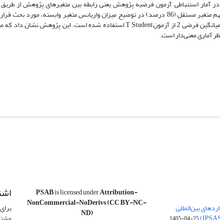
ر آمار استنباطی آزمون فرضیه پژوهش یعنی رابطه بین متغیرهای پژوهش از طریق 
همبستگی پیرسون و رگرسیون چندگانه برای دستیابی به سهم متغیر مستقل (86 درصد) در توضیح میزان واریانس متغیر وابسته، مورد بح
است. همچنین تفاوت میانگین متغیرهای مستقل و وابسته با میانگین فرضی 2 از آزمونT Student استفاده شده است. این پژوهش نشان
ظر آماری معنی‌دار است.
اشت
PSAB
is licensed under
Attribution-
NonCommercial-NoDerivs (CC BY-NC-
ردهای بین‌المللی
برای 
ND)
مشتر
1405-04-25